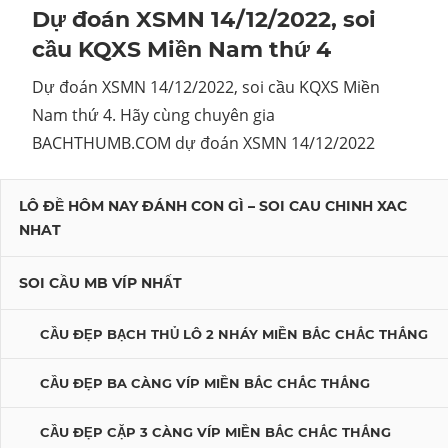
Dự đoán XSMN 14/12/2022, soi
cầu KQXS Miền Nam thứ 4
Dự đoán XSMN 14/12/2022, soi cầu KQXS Miền
Nam thứ 4. Hãy cùng chuyên gia
BACHTHUMB.COM dự đoán XSMN 14/12/2022
LÔ ĐỀ HÔM NAY ĐÁNH CON GÌ – SOI CAU CHINH XAC
NHAT
SOI CẦU MB VÍP NHẤT
CẦU ĐẸP BẠCH THỦ LÔ 2 NHÁY MIỀN BẮC CHẮC THẮNG
CẦU ĐẸP BA CÀNG VÍP MIỀN BẮC CHẮC THẮNG
CẦU ĐẸP CẶP 3 CÀNG VÍP MIỀN BẮC CHẮC THẮNG