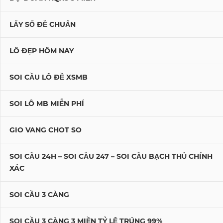
LẤY SỐ ĐỀ CHUẨN
LÔ ĐẸP HÔM NAY
SOI CẦU LÔ ĐỀ XSMB
SOI LÔ MB MIỄN PHÍ
GIO VANG CHOT SO
SOI CẦU 24H – SOI CẦU 247 – SOI CẦU BẠCH THỦ CHÍNH
XÁC
SOI CẦU 3 CÀNG
SOI CẦU 3 CÀNG 3 MIỀN TỶ LỆ TRÚNG 99%