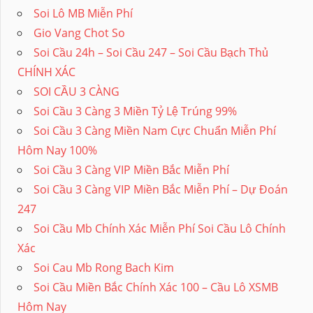
Soi Lô MB Miễn Phí
Gio Vang Chot So
Soi Cầu 24h – Soi Cầu 247 – Soi Cầu Bạch Thủ
CHÍNH XÁC
SOI CẦU 3 CÀNG
Soi Cầu 3 Càng 3 Miền Tỷ Lệ Trúng 99%
Soi Cầu 3 Càng Miền Nam Cực Chuẩn Miễn Phí
Hôm Nay 100%
Soi Cầu 3 Càng VIP Miền Bắc Miễn Phí
Soi Cầu 3 Càng VIP Miền Bắc Miễn Phí – Dự Đoán
247
Soi Cầu Mb Chính Xác Miễn Phí Soi Cầu Lô Chính
Xác
Soi Cau Mb Rong Bach Kim
Soi Cầu Miền Bắc Chính Xác 100 – Cầu Lô XSMB
Hôm Nay