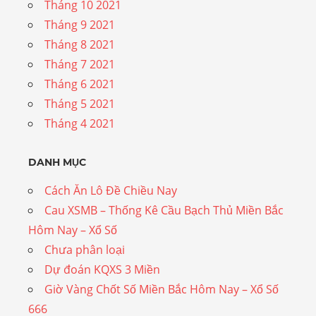
Tháng 10 2021
Tháng 9 2021
Tháng 8 2021
Tháng 7 2021
Tháng 6 2021
Tháng 5 2021
Tháng 4 2021
DANH MỤC
Cách Ăn Lô Đề Chiều Nay
Cau XSMB – Thống Kê Cầu Bạch Thủ Miền Bắc
Hôm Nay – Xổ Số
Chưa phân loại
Dự đoán KQXS 3 Miền
Giờ Vàng Chốt Số Miền Bắc Hôm Nay – Xổ Số
666