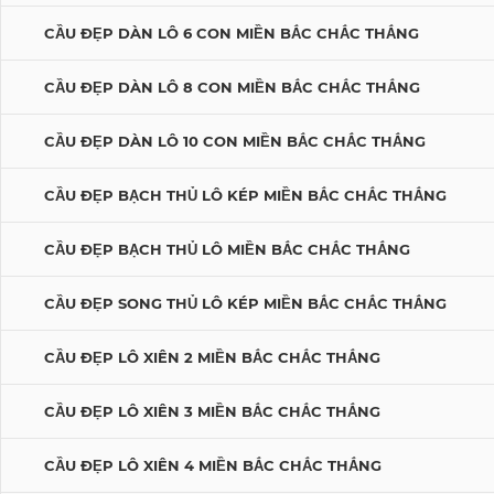
CẦU ĐẸP DÀN LÔ 6 CON MIỀN BẮC CHẮC THẮNG
CẦU ĐẸP DÀN LÔ 8 CON MIỀN BẮC CHẮC THẮNG
CẦU ĐẸP DÀN LÔ 10 CON MIỀN BẮC CHẮC THẮNG
CẦU ĐẸP BẠCH THỦ LÔ KÉP MIỀN BẮC CHẮC THẮNG
CẦU ĐẸP BẠCH THỦ LÔ MIỀN BẮC CHẮC THẮNG
CẦU ĐẸP SONG THỦ LÔ KÉP MIỀN BẮC CHẮC THẮNG
CẦU ĐẸP LÔ XIÊN 2 MIỀN BẮC CHẮC THẮNG
CẦU ĐẸP LÔ XIÊN 3 MIỀN BẮC CHẮC THẮNG
CẦU ĐẸP LÔ XIÊN 4 MIỀN BẮC CHẮC THẮNG