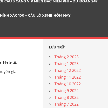
OI CẦU 3 CÀNG VIP MIỀN BẮC MIỄN PHÍ – DỰ ĐOÁN 247
CHÍNH XÁC 100 – CẦU LÔ XSMB HÔM NAY
LƯU TRỮ
Tháng 2 2023
m thứ 4
Tháng 1 2023
Tháng 12 2022
huyên gia
Tháng 11 2022
Tháng 10 2022
Tháng 9 2022
Tháng 8 2022
Tháng 7 2022