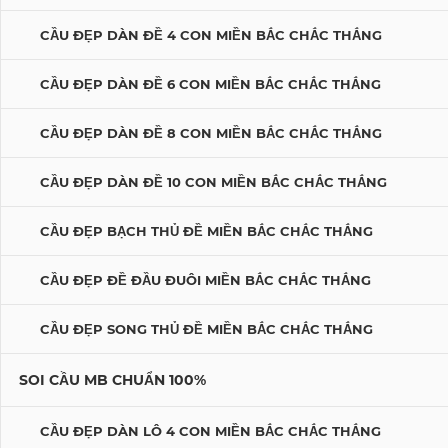
CẦU ĐẸP DÀN ĐỀ 4 CON MIỀN BẮC CHẮC THẮNG
CẦU ĐẸP DÀN ĐỀ 6 CON MIỀN BẮC CHẮC THẮNG
CẦU ĐẸP DÀN ĐỀ 8 CON MIỀN BẮC CHẮC THẮNG
CẦU ĐẸP DÀN ĐỀ 10 CON MIỀN BẮC CHẮC THẮNG
CẦU ĐẸP BẠCH THỦ ĐỀ MIỀN BẮC CHẮC THẮNG
CẦU ĐẸP ĐỀ ĐẦU ĐUÔI MIỀN BẮC CHẮC THẮNG
CẦU ĐẸP SONG THỦ ĐỀ MIỀN BẮC CHẮC THẮNG
SOI CẦU MB CHUẨN 100%
CẦU ĐẸP DÀN LÔ 4 CON MIỀN BẮC CHẮC THẮNG