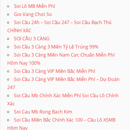
Soi Lô MB Miễn Phí
Gio Vang Chot So
Soi Cầu 24h – Soi Cầu 247 – Soi Cầu Bạch Thủ
CHÍNH XÁC
SOI CẦU 3 CÀNG
Soi Cầu 3 Càng 3 Miền Tỷ Lệ Trúng 99%
Soi Cầu 3 Càng Miền Nam Cực Chuẩn Miễn Phí
Hôm Nay 100%
Soi Cầu 3 Càng VIP Miền Bắc Miễn Phí
Soi Cầu 3 Càng VIP Miền Bắc Miễn Phí – Dự Đoán
247
Soi Cầu Mb Chính Xác Miễn Phí Soi Cầu Lô Chính
Xác
Soi Cau Mb Rong Bach Kim
Soi Cầu Miền Bắc Chính Xác 100 – Cầu Lô XSMB
Hôm Nay