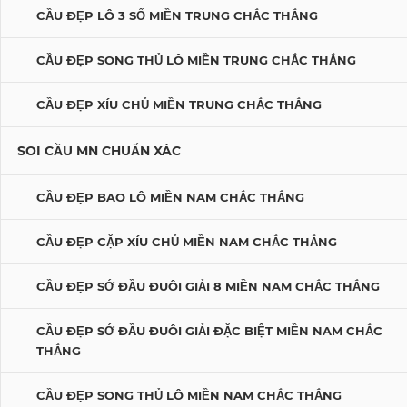
CẦU ĐẸP LÔ 3 SỐ MIỀN TRUNG CHẮC THẮNG
CẦU ĐẸP SONG THỦ LÔ MIỀN TRUNG CHẮC THẮNG
CẦU ĐẸP XÍU CHỦ MIỀN TRUNG CHẮC THẮNG
SOI CẦU MN CHUẨN XÁC
CẦU ĐẸP BAO LÔ MIỀN NAM CHẮC THẮNG
CẦU ĐẸP CẶP XÍU CHỦ MIỀN NAM CHẮC THẮNG
CẦU ĐẸP SỚ ĐẦU ĐUÔI GIẢI 8 MIỀN NAM CHẮC THẮNG
CẦU ĐẸP SỚ ĐẦU ĐUÔI GIẢI ĐẶC BIỆT MIỀN NAM CHẮC
THẮNG
CẦU ĐẸP SONG THỦ LÔ MIỀN NAM CHẮC THẮNG