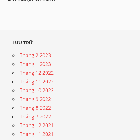
LƯU TRỮ
Tháng 2 2023
Tháng 1 2023
Tháng 12 2022
Tháng 11 2022
Tháng 10 2022
Tháng 9 2022
Tháng 8 2022
Tháng 7 2022
Tháng 12 2021
Tháng 11 2021