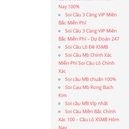
Nay 100%
Soi Cầu 3 Càng VIP Miền
Bắc Miễn Phí
Soi Cầu 3 Càng VIP Miền
Bắc Miễn Phí – Dự Đoán 247
Soi Cầu Lô Đề XSMB
Soi Cầu Mb Chính Xác
Miễn Phí Soi Cầu Lô Chính
Xác
Soi cầu MB chuẩn 100%
Soi Cau Mb Rong Bach
Kim
Soi cầu MB Víp nhất
Soi Cầu Miền Bắc Chính
Xác 100 – Cầu Lô XSMB Hôm
Nay