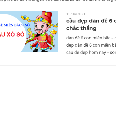
15/04/2021
cầu đẹp dàn đề 6 
chắc thắng
dàn đề 6 con miền bắc – 
đẹp dàn đề 6 con miền bắ
cau de dep hom nay – soi