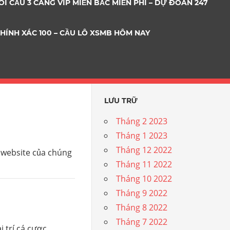
OI CẦU 3 CÀNG VIP MIỀN BẮC MIỄN PHÍ – DỰ ĐOÁN 247
CHÍNH XÁC 100 – CẦU LÔ XSMB HÔM NAY
LƯU TRỮ
Tháng 2 2023
Tháng 1 2023
Tháng 12 2022
website của chúng
Tháng 11 2022
Tháng 10 2022
Tháng 9 2022
Tháng 8 2022
Tháng 7 2022
i trí cá cược