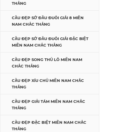
THẮNG
CẦU ĐẸP SỚ ĐẦU ĐUÔI GIẢI 8 MIỀN
NAM CHẮC THẮNG
CẦU ĐẸP SỚ ĐẦU ĐUÔI GIẢI ĐẶC BIỆT
MIỀN NAM CHẮC THẮNG
CẦU ĐẸP SONG THỦ LÔ MIỀN NAM
CHẮC THẮNG
CẦU ĐẸP XÍU CHỦ MIỀN NAM CHẮC
THẮNG
CẦU ĐẸP GIẢI TÁM MIỀN NAM CHẮC
THẮNG
CẦU ĐẸP ĐẶC BIỆT MIỀN NAM CHẮC
THẮNG