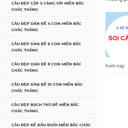
CẦU ĐẸP CẶP 3 CÀNG VÍP MIỀN BẮC
CHẮC THẮNG
CẦU ĐẸP DÀN ĐỀ 4 CON MIỀN BẮC
CHẮC THẮNG
CẦU ĐẸP DÀN ĐỀ 6 CON MIỀN BẮC
CHẮC THẮNG
CẦU ĐẸP DÀN ĐỀ 8 CON MIỀN BẮC
hom nay
CHẮC THẮNG
CẦU ĐẸP DÀN ĐỀ 10 CON MIỀN BẮC
CHẮC THẮNG
CẦU ĐẸP BẠCH THỦ ĐỀ MIỀN BẮC
CHẮC THẮNG
CẦU ĐẸP ĐỀ ĐẦU ĐUÔI MIỀN BẮC CHẮC