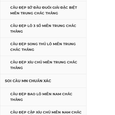
CẦU ĐẸP SỚ ĐẦU ĐUÔI GIẢI ĐẶC BIỆT
MIỀN TRUNG CHẮC THẮNG
CẦU ĐẸP LÔ 3 SỐ MIỀN TRUNG CHẮC
THẮNG
CẦU ĐẸP SONG THỦ LÔ MIỀN TRUNG
CHẮC THẮNG
CẦU ĐẸP XÍU CHỦ MIỀN TRUNG CHẮC
THẮNG
SOI CẦU MN CHUẨN XÁC
CẦU ĐẸP BAO LÔ MIỀN NAM CHẮC
THẮNG
CẦU ĐẸP CẶP XÍU CHỦ MIỀN NAM CHẮC