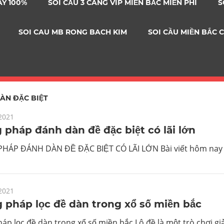
AY 100%
SOI CẦU 3 CÀNG VIP MIỀN BẮC MIỄN PHÍ
S
SOI CAU MB RONG BACH KIM
SOI CẦU MIỀN BẮC 
DÀN ĐẶC BIỆT
2021
pháp đánh dàn đề đặc biệt có lãi lớn
ÁP ĐÁNH DÀN ĐỀ ĐẶC BIỆT CÓ LÃI LỚN Bài viết hôm nay 
2021
pháp lọc đề dàn trong xổ số miền bắc
p lọc đề dàn trong xổ số miền bắc Lô đề là một trò chơi giả