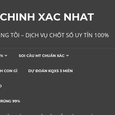
 CHINH XAC NHAT
 TÔI – DỊCH VỤ CHỐT SỐ UY TÍN 100%
0%
SOI CẦU MT CHUẨN XÁC
H CON GÌ
DỰ ĐOÁN KQXS 3 MIỀN
O
 TRÚNG 99%