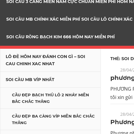
SOI CẦU 3 CÀNG MIỀN NAM CỰC CHUẨN MIỄN PHÍ HÔM N
SOI CẦU MB CHÍNH XÁC MIỄN PHÍ SOI CẦU LÔ CHÍNH XÁC
SOI CẦU RỒNG BẠCH KIM 666 HÔM NAY MIỄN PHÍ
LÔ ĐỀ HÔM NAY ĐÁNH CON GÌ – SOI
THẺ:
SOI 
CAU CHINH XAC NHAT
28/04/
phương 
SOI CẦU MB VÍP NHẤT
PHƯƠNG PH
CẦU ĐẸP BẠCH THỦ LÔ 2 NHÁY MIỀN
tôi xin gửi
BẮC CHẮC THẮNG
28/04/
CẦU ĐẸP BA CÀNG VÍP MIỀN BẮC CHẮC
Phương 
THẮNG
Phương phá