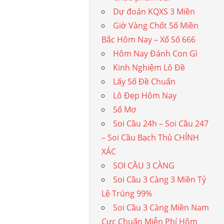
Dự đoán KQXS 3 Miền
Giờ Vàng Chốt Số Miền
Bắc Hôm Nay – Xổ Số 666
Hôm Nay Đánh Con Gì
Kinh Nghiệm Lô Đề
Lấy Số Đề Chuẩn
Lô Đẹp Hôm Nay
Sổ Mơ
Soi Cầu 24h – Soi Cầu 247
– Soi Cầu Bạch Thủ CHÍNH
XÁC
SOI CẦU 3 CÀNG
Soi Cầu 3 Càng 3 Miền Tỷ
Lệ Trúng 99%
Soi Cầu 3 Càng Miền Nam
Cực Chuẩn Miễn Phí Hôm