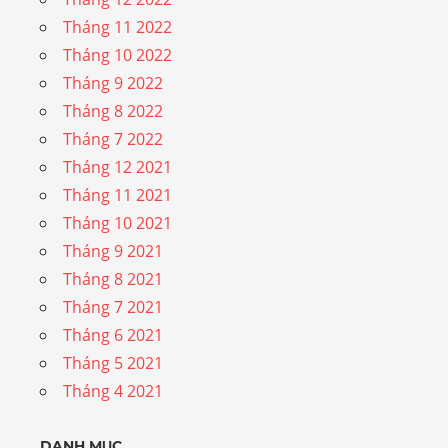
Tháng 11 2022
Tháng 10 2022
Tháng 9 2022
Tháng 8 2022
Tháng 7 2022
Tháng 12 2021
Tháng 11 2021
Tháng 10 2021
Tháng 9 2021
Tháng 8 2021
Tháng 7 2021
Tháng 6 2021
Tháng 5 2021
Tháng 4 2021
DANH MỤC