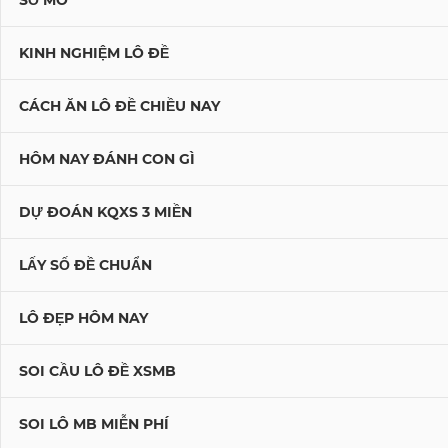
SỔ MƠ
KINH NGHIỆM LÔ ĐỀ
CÁCH ĂN LÔ ĐỀ CHIỀU NAY
HÔM NAY ĐÁNH CON GÌ
DỰ ĐOÁN KQXS 3 MIỀN
LẤY SỐ ĐỀ CHUẨN
LÔ ĐẸP HÔM NAY
SOI CẦU LÔ ĐỀ XSMB
SOI LÔ MB MIỄN PHÍ