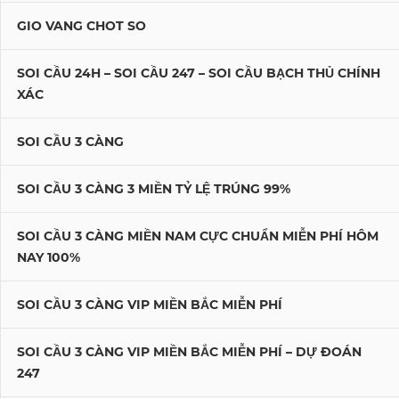
GIO VANG CHOT SO
SOI CẦU 24H – SOI CẦU 247 – SOI CẦU BẠCH THỦ CHÍNH
XÁC
SOI CẦU 3 CÀNG
SOI CẦU 3 CÀNG 3 MIỀN TỶ LỆ TRÚNG 99%
SOI CẦU 3 CÀNG MIỀN NAM CỰC CHUẨN MIỄN PHÍ HÔM
NAY 100%
SOI CẦU 3 CÀNG VIP MIỀN BẮC MIỄN PHÍ
SOI CẦU 3 CÀNG VIP MIỀN BẮC MIỄN PHÍ – DỰ ĐOÁN
247