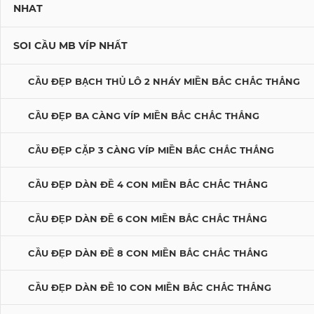
NHAT
SOI CẦU MB VÍP NHẤT
CẦU ĐẸP BẠCH THỦ LÔ 2 NHÁY MIỀN BẮC CHẮC THẮNG
CẦU ĐẸP BA CÀNG VÍP MIỀN BẮC CHẮC THẮNG
CẦU ĐẸP CẶP 3 CÀNG VÍP MIỀN BẮC CHẮC THẮNG
CẦU ĐẸP DÀN ĐỀ 4 CON MIỀN BẮC CHẮC THẮNG
CẦU ĐẸP DÀN ĐỀ 6 CON MIỀN BẮC CHẮC THẮNG
CẦU ĐẸP DÀN ĐỀ 8 CON MIỀN BẮC CHẮC THẮNG
CẦU ĐẸP DÀN ĐỀ 10 CON MIỀN BẮC CHẮC THẮNG