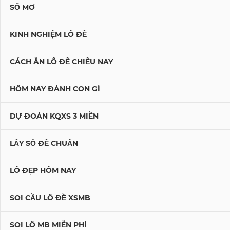
SỔ MƠ
KINH NGHIỆM LÔ ĐỀ
CÁCH ĂN LÔ ĐỀ CHIỀU NAY
HÔM NAY ĐÁNH CON GÌ
DỰ ĐOÁN KQXS 3 MIỀN
LẤY SỐ ĐỀ CHUẨN
LÔ ĐẸP HÔM NAY
SOI CẦU LÔ ĐỀ XSMB
SOI LÔ MB MIỄN PHÍ