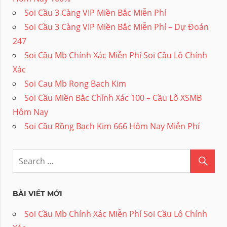
Soi Cầu 3 Càng VIP Miền Bắc Miễn Phí
Soi Cầu 3 Càng VIP Miền Bắc Miễn Phí – Dự Đoán
247
Soi Cầu Mb Chính Xác Miễn Phí Soi Cầu Lô Chính
Xác
Soi Cau Mb Rong Bach Kim
Soi Cầu Miền Bắc Chính Xác 100 – Cầu Lô XSMB
Hôm Nay
Soi Cầu Rồng Bạch Kim 666 Hôm Nay Miễn Phí
BÀI VIẾT MỚI
Soi Cầu Mb Chính Xác Miễn Phí Soi Cầu Lô Chính