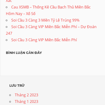
Xác
Cau XSMB – Thống Kê Cầu Bạch Thủ Miền Bắc
Hôm Nay – Xổ Số
Soi Cầu 3 Càng 3 Miền Tỷ Lệ Trúng 99%
Soi Cầu 3 Càng VIP Miền Bắc Miễn Phí – Dự Đoán
247
Soi Cầu 3 Càng VIP Miền Bắc Miễn Phí
BÌNH LUẬN GẦN ĐÂY
LƯU TRỮ
Tháng 2 2023
Tháng 1 2023