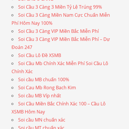
Soi Cầu 3 Càng 3 Miền Tỷ Lệ Trúng 99%
Soi Cầu 3 Càng Miền Nam Cực Chuẩn Miễn
Phí Hôm Nay 100%
Soi Cầu 3 Càng VIP Miền Bắc Miễn Phí
Soi Cầu 3 Càng VIP Miền Bắc Miễn Phí – Dự
Đoán 247
Soi Cầu Lô Đề XSMB
Soi Cầu Mb Chính Xác Miễn Phí Soi Cầu Lô
Chính Xác
Soi cầu MB chuẩn 100%
Soi Cau Mb Rong Bach Kim
Soi cầu MB Víp nhất
Soi Cầu Miền Bắc Chính Xác 100 – Cầu Lô
XSMB Hôm Nay
Soi cầu MN chuẩn xác
Soi cầu MT chuẩn xác