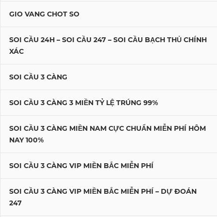
GIO VANG CHOT SO
SOI CẦU 24H – SOI CẦU 247 – SOI CẦU BẠCH THỦ CHÍNH
XÁC
SOI CẦU 3 CÀNG
SOI CẦU 3 CÀNG 3 MIỀN TỶ LỆ TRÚNG 99%
SOI CẦU 3 CÀNG MIỀN NAM CỰC CHUẨN MIỄN PHÍ HÔM
NAY 100%
SOI CẦU 3 CÀNG VIP MIỀN BẮC MIỄN PHÍ
SOI CẦU 3 CÀNG VIP MIỀN BẮC MIỄN PHÍ – DỰ ĐOÁN
247