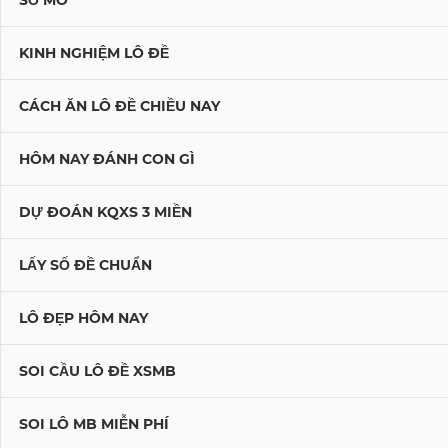
SỔ MƠ
KINH NGHIỆM LÔ ĐỀ
CÁCH ĂN LÔ ĐỀ CHIỀU NAY
HÔM NAY ĐÁNH CON GÌ
DỰ ĐOÁN KQXS 3 MIỀN
LẤY SỐ ĐỀ CHUẨN
LÔ ĐẸP HÔM NAY
SOI CẦU LÔ ĐỀ XSMB
SOI LÔ MB MIỄN PHÍ