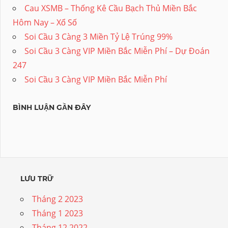
Cau XSMB – Thống Kê Cầu Bạch Thủ Miền Bắc
Hôm Nay – Xổ Số
Soi Cầu 3 Càng 3 Miền Tỷ Lệ Trúng 99%
Soi Cầu 3 Càng VIP Miền Bắc Miễn Phí – Dự Đoán
247
Soi Cầu 3 Càng VIP Miền Bắc Miễn Phí
BÌNH LUẬN GẦN ĐÂY
LƯU TRỮ
Tháng 2 2023
Tháng 1 2023
Tháng 12 2022