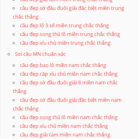
cầu đẹp sớ đầu đuôi giải đặc biệt miền trung
chắc thắng
cầu đẹp lô 3 số miền trung chắc thắng
cầu đẹp song thủ lô miền trung chắc thắng
cầu đẹp xíu chủ miền trung chắc thắng
Soi cầu MN chuẩn xác
cầu đẹp bao lô miền nam chắc thắng
cầu đẹp cặp xíu chủ miền nam chắc thắng
cầu đẹp sớ đầu đuôi giải 8 miền nam chắc
thắng
cầu đẹp sớ đầu đuôi giải đặc biệt miền nam
chắc thắng
cầu đẹp song thủ lô miền nam chắc thắng
cầu đẹp xíu chủ miền nam chắc thắng
cầu đẹp giải tám miền nam chắc thắng