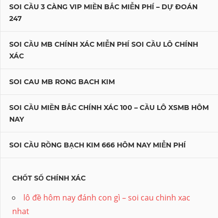
SOI CẦU 3 CÀNG VIP MIỀN BẮC MIỄN PHÍ – DỰ ĐOÁN
247
SOI CẦU MB CHÍNH XÁC MIỄN PHÍ SOI CẦU LÔ CHÍNH
XÁC
SOI CAU MB RONG BACH KIM
SOI CẦU MIỀN BẮC CHÍNH XÁC 100 – CẦU LÔ XSMB HÔM
NAY
SOI CẦU RỒNG BẠCH KIM 666 HÔM NAY MIỄN PHÍ
CHỐT SỐ CHÍNH XÁC
lô đề hôm nay đánh con gì – soi cau chinh xac
nhat