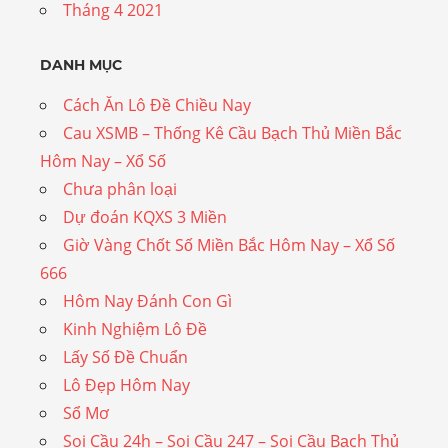
Tháng 4 2021
DANH MỤC
Cách Ăn Lô Đề Chiều Nay
Cau XSMB – Thống Kê Cầu Bạch Thủ Miền Bắc
Hôm Nay – Xổ Số
Chưa phân loại
Dự đoán KQXS 3 Miền
Giờ Vàng Chốt Số Miền Bắc Hôm Nay – Xổ Số
666
Hôm Nay Đánh Con Gì
Kinh Nghiệm Lô Đề
Lấy Số Đề Chuẩn
Lô Đẹp Hôm Nay
Sổ Mơ
Soi Cầu 24h – Soi Cầu 247 – Soi Cầu Bạch Thủ