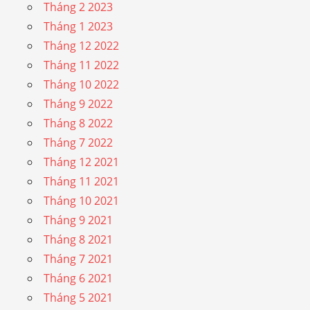
Tháng 2 2023
Tháng 1 2023
Tháng 12 2022
Tháng 11 2022
Tháng 10 2022
Tháng 9 2022
Tháng 8 2022
Tháng 7 2022
Tháng 12 2021
Tháng 11 2021
Tháng 10 2021
Tháng 9 2021
Tháng 8 2021
Tháng 7 2021
Tháng 6 2021
Tháng 5 2021