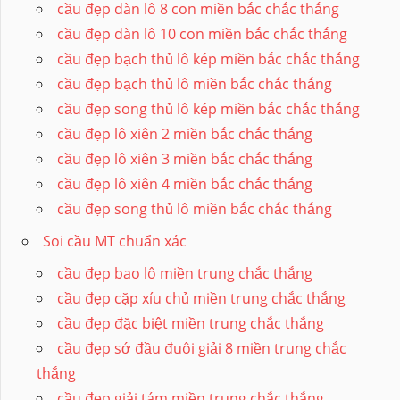
cầu đẹp dàn lô 8 con miền bắc chắc thắng
cầu đẹp dàn lô 10 con miền bắc chắc thắng
cầu đẹp bạch thủ lô kép miền bắc chắc thắng
cầu đẹp bạch thủ lô miền bắc chắc thắng
cầu đẹp song thủ lô kép miền bắc chắc thắng
cầu đẹp lô xiên 2 miền bắc chắc thắng
cầu đẹp lô xiên 3 miền bắc chắc thắng
cầu đẹp lô xiên 4 miền bắc chắc thắng
cầu đẹp song thủ lô miền bắc chắc thắng
Soi cầu MT chuẩn xác
cầu đẹp bao lô miền trung chắc thắng
cầu đẹp cặp xíu chủ miền trung chắc thắng
cầu đẹp đặc biệt miền trung chắc thắng
cầu đẹp sớ đầu đuôi giải 8 miền trung chắc
thắng
cầu đẹp giải tám miền trung chắc thắng