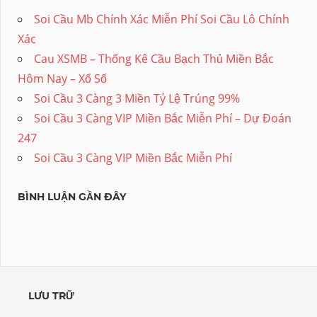
Soi Cầu Mb Chính Xác Miễn Phí Soi Cầu Lô Chính
Xác
Cau XSMB – Thống Kê Cầu Bạch Thủ Miền Bắc
Hôm Nay – Xổ Số
Soi Cầu 3 Càng 3 Miền Tỷ Lệ Trúng 99%
Soi Cầu 3 Càng VIP Miền Bắc Miễn Phí – Dự Đoán
247
Soi Cầu 3 Càng VIP Miền Bắc Miễn Phí
BÌNH LUẬN GẦN ĐÂY
LƯU TRỮ