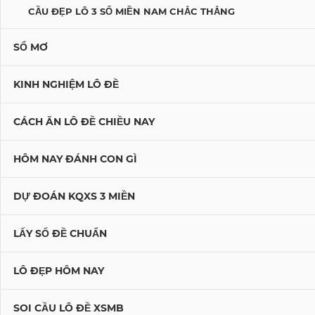
CẦU ĐẸP LÔ 3 SỐ MIỀN NAM CHẮC THẮNG
SỔ MƠ
KINH NGHIỆM LÔ ĐỀ
CÁCH ĂN LÔ ĐỀ CHIỀU NAY
HÔM NAY ĐÁNH CON GÌ
DỰ ĐOÁN KQXS 3 MIỀN
LẤY SỐ ĐỀ CHUẨN
LÔ ĐẸP HÔM NAY
SOI CẦU LÔ ĐỀ XSMB