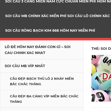
SOI CẦU 3 CÀNG MIỀN NAM CỰC CHUẨN MIỄN PHÍ HÔM N
SOI CẦU MB CHÍNH XÁC MIỄN PHÍ SOI CẦU LÔ CHÍNH XÁC
SOI CẦU RỒNG BẠCH KIM 666 HÔM NAY MIỄN PHÍ
LÔ ĐỀ HÔM NAY ĐÁNH CON GÌ – SOI
THẺ:
SOI 
CAU CHINH XAC NHAT
SOI CẦU MB VÍP NHẤT
CẦU ĐẸP BẠCH THỦ LÔ 2 NHÁY MIỀN
BẮC CHẮC THẮNG
CẦU ĐẸP BA CÀNG VÍP MIỀN BẮC CHẮC
THẮNG