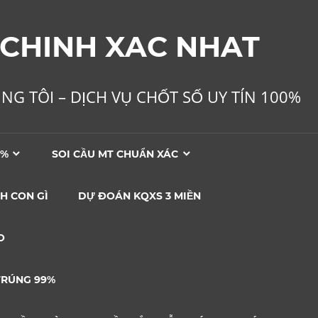
 CHINH XAC NHAT
 TÔI – DỊCH VỤ CHỐT SỐ UY TÍN 100%
0%
SOI CẦU MT CHUẨN XÁC
H CON GÌ
DỰ ĐOÁN KQXS 3 MIỀN
O
 TRÚNG 99%