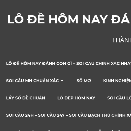
Skip
to
LÔ ĐỀ HÔM NAY ĐÁN
content
THÀNH
LÔ ĐỀ HÔM NAY ĐÁNH CON GÌ – SOI CAU CHINH XAC NHA
SOI CẦU MN CHUẨN XÁC
SỔ MƠ
KINH NGHIỆ
LẤY SỐ ĐỀ CHUẨN
LÔ ĐẸP HÔM NAY
SOI CẦU L
SOI CẦU 24H – SOI CẦU 247 – SOI CẦU BẠCH THỦ CHÍNH X