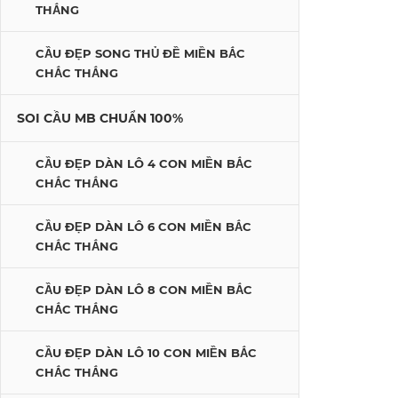
THẮNG
CẦU ĐẸP SONG THỦ ĐỀ MIỀN BẮC
CHẮC THẮNG
SOI CẦU MB CHUẨN 100%
CẦU ĐẸP DÀN LÔ 4 CON MIỀN BẮC
CHẮC THẮNG
CẦU ĐẸP DÀN LÔ 6 CON MIỀN BẮC
CHẮC THẮNG
CẦU ĐẸP DÀN LÔ 8 CON MIỀN BẮC
CHẮC THẮNG
CẦU ĐẸP DÀN LÔ 10 CON MIỀN BẮC
CHẮC THẮNG