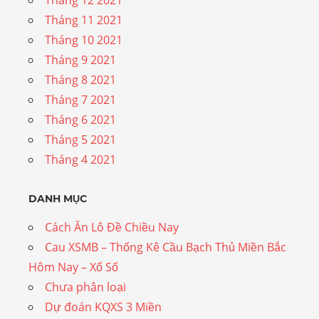
Tháng 11 2021
Tháng 10 2021
Tháng 9 2021
Tháng 8 2021
Tháng 7 2021
Tháng 6 2021
Tháng 5 2021
Tháng 4 2021
DANH MỤC
Cách Ăn Lô Đề Chiều Nay
Cau XSMB – Thống Kê Cầu Bạch Thủ Miền Bắc
Hôm Nay – Xổ Số
Chưa phân loại
Dự đoán KQXS 3 Miền