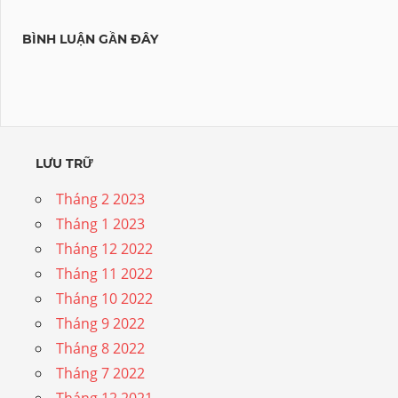
BÌNH LUẬN GẦN ĐÂY
LƯU TRỮ
Tháng 2 2023
Tháng 1 2023
Tháng 12 2022
Tháng 11 2022
Tháng 10 2022
Tháng 9 2022
Tháng 8 2022
Tháng 7 2022
Tháng 12 2021