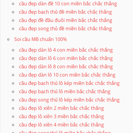
cầu đẹp dàn đề 10 con miền bắc chắc thắng
cầu đẹp bạch thủ đề miền bắc chắc thắng
cầu đẹp đề đầu đuôi miền bắc chắc thắng
cầu đẹp song thủ đề miền bắc chắc thắng
Soi cầu MB chuẩn 100%
cầu đẹp dàn lô 4 con miền bắc chắc thắng
cầu đẹp dàn lô 6 con miền bắc chắc thắng
cầu đẹp dàn lô 8 con miền bắc chắc thắng
cầu đẹp dàn lô 10 con miền bắc chắc thắng
cầu đẹp bạch thủ lô kép miền bắc chắc thắng
cầu đẹp bạch thủ lô miền bắc chắc thắng
cầu đẹp song thủ lô kép miền bắc chắc thắng
cầu đẹp lô xiên 2 miền bắc chắc thắng
cầu đẹp lô xiên 3 miền bắc chắc thắng
cầu đẹp lô xiên 4 miền bắc chắc thắng
cầu đẹp song thủ lô miền bắc chắc thắng