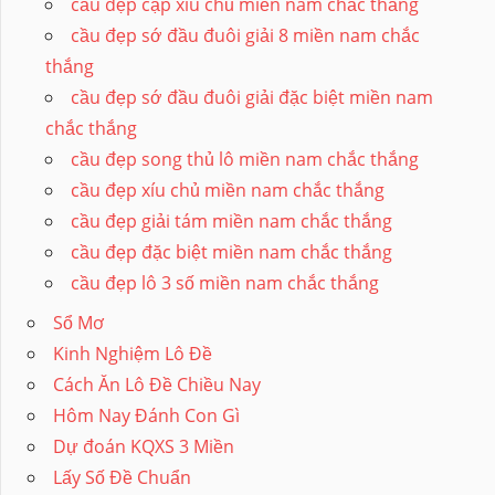
cầu đẹp cặp xíu chủ miền nam chắc thắng
cầu đẹp sớ đầu đuôi giải 8 miền nam chắc
thắng
cầu đẹp sớ đầu đuôi giải đặc biệt miền nam
chắc thắng
cầu đẹp song thủ lô miền nam chắc thắng
cầu đẹp xíu chủ miền nam chắc thắng
cầu đẹp giải tám miền nam chắc thắng
cầu đẹp đặc biệt miền nam chắc thắng
cầu đẹp lô 3 số miền nam chắc thắng
Sổ Mơ
Kinh Nghiệm Lô Đề
Cách Ăn Lô Đề Chiều Nay
Hôm Nay Đánh Con Gì
Dự đoán KQXS 3 Miền
Lấy Số Đề Chuẩn