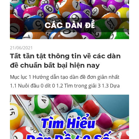
21/06/2021
Tất tần tật thông tin về các dàn
đề chuẩn bất bại hiện nay
Mục lục 1 Hướng dẫn tạo dàn đề đơn giản nhất
1.1 Nuôi đầu 0 dít 0 1.2 Tìm trong giải 3 1.3 Dựa