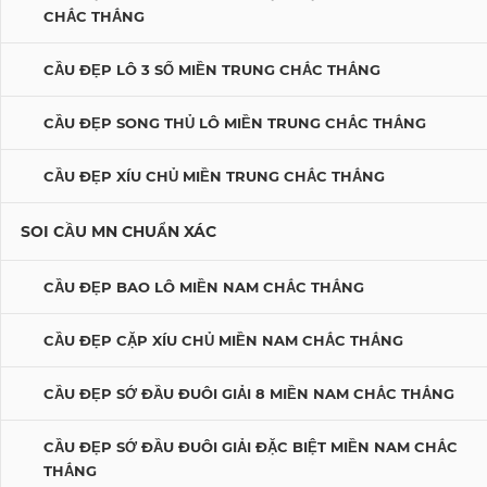
CHẮC THẮNG
CẦU ĐẸP LÔ 3 SỐ MIỀN TRUNG CHẮC THẮNG
CẦU ĐẸP SONG THỦ LÔ MIỀN TRUNG CHẮC THẮNG
CẦU ĐẸP XÍU CHỦ MIỀN TRUNG CHẮC THẮNG
SOI CẦU MN CHUẨN XÁC
CẦU ĐẸP BAO LÔ MIỀN NAM CHẮC THẮNG
CẦU ĐẸP CẶP XÍU CHỦ MIỀN NAM CHẮC THẮNG
CẦU ĐẸP SỚ ĐẦU ĐUÔI GIẢI 8 MIỀN NAM CHẮC THẮNG
CẦU ĐẸP SỚ ĐẦU ĐUÔI GIẢI ĐẶC BIỆT MIỀN NAM CHẮC
THẮNG