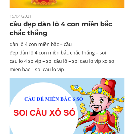
15/04/2021
cầu đẹp dàn lô 4 con miền bắc
chắc thắng
dàn lô 4 con miền bắc – cầu
đẹp dàn lô 4 con miền bắc chắc thắng – soi
cau lo 4 so vip – soi cầu lô – soi cau lo vip xo so
mien bac – soi cau lo vip