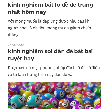
kinh nghiệm bắt lô đề dễ trúng
nhất hôm nay
Với mong muốn là đáp ứng được nhu cầu khi
người chơi lô đề đều mong muốn giành chiến
thắng.
24/07/2021
kinh nghiệm soi dàn đề bất bại
tuyệt hay
Được xem là một phương pháp đánh lô đề cổ điển,
có từ lâu nhưng hiện nay dàn đề vẫn