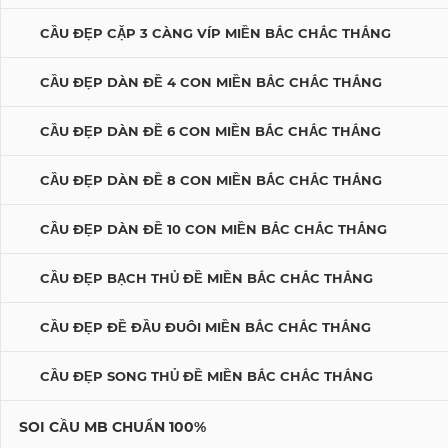
CẦU ĐẸP CẶP 3 CÀNG VÍP MIỀN BẮC CHẮC THẮNG
CẦU ĐẸP DÀN ĐỀ 4 CON MIỀN BẮC CHẮC THẮNG
CẦU ĐẸP DÀN ĐỀ 6 CON MIỀN BẮC CHẮC THẮNG
CẦU ĐẸP DÀN ĐỀ 8 CON MIỀN BẮC CHẮC THẮNG
CẦU ĐẸP DÀN ĐỀ 10 CON MIỀN BẮC CHẮC THẮNG
CẦU ĐẸP BẠCH THỦ ĐỀ MIỀN BẮC CHẮC THẮNG
CẦU ĐẸP ĐỀ ĐẦU ĐUÔI MIỀN BẮC CHẮC THẮNG
CẦU ĐẸP SONG THỦ ĐỀ MIỀN BẮC CHẮC THẮNG
SOI CẦU MB CHUẨN 100%