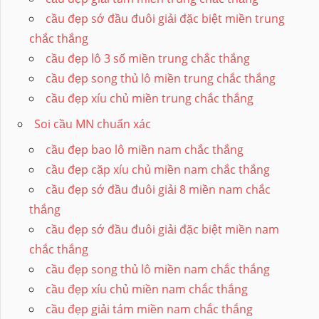
cầu đẹp sớ đầu đuôi giải đặc biệt miền trung
chắc thắng
cầu đẹp lô 3 số miền trung chắc thắng
cầu đẹp song thủ lô miền trung chắc thắng
cầu đẹp xíu chủ miền trung chắc thắng
Soi cầu MN chuẩn xác
cầu đẹp bao lô miền nam chắc thắng
cầu đẹp cặp xíu chủ miền nam chắc thắng
cầu đẹp sớ đầu đuôi giải 8 miền nam chắc
thắng
cầu đẹp sớ đầu đuôi giải đặc biệt miền nam
chắc thắng
cầu đẹp song thủ lô miền nam chắc thắng
cầu đẹp xíu chủ miền nam chắc thắng
cầu đẹp giải tám miền nam chắc thắng