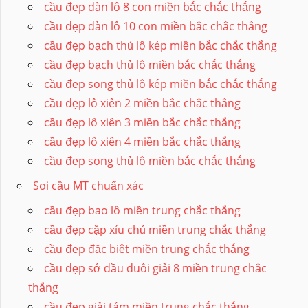
cầu đẹp dàn lô 8 con miền bắc chắc thắng
cầu đẹp dàn lô 10 con miền bắc chắc thắng
cầu đẹp bạch thủ lô kép miền bắc chắc thắng
cầu đẹp bạch thủ lô miền bắc chắc thắng
cầu đẹp song thủ lô kép miền bắc chắc thắng
cầu đẹp lô xiên 2 miền bắc chắc thắng
cầu đẹp lô xiên 3 miền bắc chắc thắng
cầu đẹp lô xiên 4 miền bắc chắc thắng
cầu đẹp song thủ lô miền bắc chắc thắng
Soi cầu MT chuẩn xác
cầu đẹp bao lô miền trung chắc thắng
cầu đẹp cặp xíu chủ miền trung chắc thắng
cầu đẹp đặc biệt miền trung chắc thắng
cầu đẹp sớ đầu đuôi giải 8 miền trung chắc
thắng
cầu đẹp giải tám miền trung chắc thắng