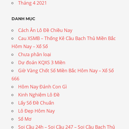
Tháng 4 2021
DANH MỤC
Cách Ăn Lô Đề Chiều Nay
Cau XSMB – Thống Kê Cầu Bạch Thủ Miền Bắc
Hôm Nay – Xổ Số
Chưa phân loại
Dự đoán KQXS 3 Miền
Giờ Vàng Chốt Số Miền Bắc Hôm Nay – Xổ Số
666
Hôm Nay Đánh Con Gì
Kinh Nghiệm Lô Đề
Lấy Số Đề Chuẩn
Lô Đẹp Hôm Nay
Sổ Mơ
Soi Cầu 24h – Soi Cầu 247 – Soi Cầu Bạch Thủ