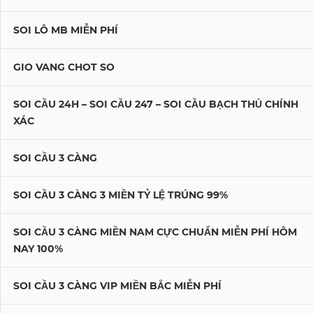
SOI LÔ MB MIỄN PHÍ
GIO VANG CHOT SO
SOI CẦU 24H – SOI CẦU 247 – SOI CẦU BẠCH THỦ CHÍNH
XÁC
SOI CẦU 3 CÀNG
SOI CẦU 3 CÀNG 3 MIỀN TỶ LỆ TRÚNG 99%
SOI CẦU 3 CÀNG MIỀN NAM CỰC CHUẨN MIỄN PHÍ HÔM
NAY 100%
SOI CẦU 3 CÀNG VIP MIỀN BẮC MIỄN PHÍ