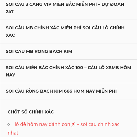
SOI CẦU 3 CÀNG VIP MIỀN BẮC MIỄN PHÍ – DỰ ĐOÁN
247
SOI CẦU MB CHÍNH XÁC MIỄN PHÍ SOI CẦU LÔ CHÍNH
XÁC
SOI CAU MB RONG BACH KIM
SOI CẦU MIỀN BẮC CHÍNH XÁC 100 – CẦU LÔ XSMB HÔM
NAY
SOI CẦU RỒNG BẠCH KIM 666 HÔM NAY MIỄN PHÍ
CHỐT SỐ CHÍNH XÁC
lô đề hôm nay đánh con gì – soi cau chinh xac
nhat