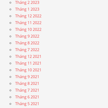
Tháng 2 2023
Tháng 1 2023
Tháng 12 2022
Tháng 11 2022
Tháng 10 2022
Tháng 9 2022
Tháng 8 2022
Tháng 7 2022
Tháng 12 2021
Tháng 11 2021
Tháng 10 2021
Tháng 9 2021
Tháng 8 2021
Tháng 7 2021
Tháng 6 2021
Tháng 5 2021