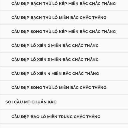
CẦU ĐẸP BẠCH THỦ LÔ KÉP MIỀN BẮC CHẮC THẮNG
CẦU ĐẸP BẠCH THỦ LÔ MIỀN BẮC CHẮC THẮNG
CẦU ĐẸP SONG THỦ LÔ KÉP MIỀN BẮC CHẮC THẮNG
CẦU ĐẸP LÔ XIÊN 2 MIỀN BẮC CHẮC THẮNG
CẦU ĐẸP LÔ XIÊN 3 MIỀN BẮC CHẮC THẮNG
CẦU ĐẸP LÔ XIÊN 4 MIỀN BẮC CHẮC THẮNG
CẦU ĐẸP SONG THỦ LÔ MIỀN BẮC CHẮC THẮNG
SOI CẦU MT CHUẨN XÁC
CẦU ĐẸP BAO LÔ MIỀN TRUNG CHẮC THẮNG