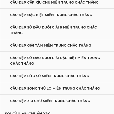
CẦU ĐẸP CẶP XÍU CHỦ MIỀN TRUNG CHẮC THẮNG
CẦU ĐẸP ĐẶC BIỆT MIỀN TRUNG CHẮC THẮNG
CẦU ĐẸP SỚ ĐẦU ĐUÔI GIẢI 8 MIỀN TRUNG CHẮC
THẮNG
CẦU ĐẸP GIẢI TÁM MIỀN TRUNG CHẮC THẮNG
CẦU ĐẸP SỚ ĐẦU ĐUÔI GIẢI ĐẶC BIỆT MIỀN TRUNG
CHẮC THẮNG
CẦU ĐẸP LÔ 3 SỐ MIỀN TRUNG CHẮC THẮNG
CẦU ĐẸP SONG THỦ LÔ MIỀN TRUNG CHẮC THẮNG
CẦU ĐẸP XÍU CHỦ MIỀN TRUNG CHẮC THẮNG
SOI CẦU MN CHUẨN XÁC