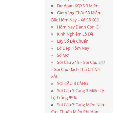
Dự đoán KQXS 3 Miền
Giờ Vàng Chốt Số Miền
Bắc Hôm Nay – Xổ Số 666
Hôm Nay Đánh Con Gì
Kinh Nghiệm Lô Đề
Lấy Số Đề Chuẩn
Lô Đẹp Hôm Nay
Sổ Mơ
Soi Cầu 24h – Soi Cầu 247
– Soi Cầu Bạch Thủ CHÍNH
XÁC
SOI CẦU 3 CÀNG
Soi Cầu 3 Càng 3 Miền Tỷ
Lệ Trúng 99%
Soi Cầu 3 Càng Miền Nam
Cực Chuẩn Miễn Phí Hôm