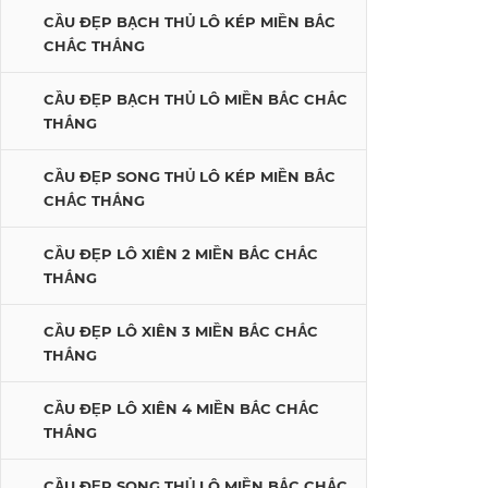
CẦU ĐẸP BẠCH THỦ LÔ KÉP MIỀN BẮC
CHẮC THẮNG
CẦU ĐẸP BẠCH THỦ LÔ MIỀN BẮC CHẮC
THẮNG
CẦU ĐẸP SONG THỦ LÔ KÉP MIỀN BẮC
CHẮC THẮNG
CẦU ĐẸP LÔ XIÊN 2 MIỀN BẮC CHẮC
THẮNG
CẦU ĐẸP LÔ XIÊN 3 MIỀN BẮC CHẮC
THẮNG
CẦU ĐẸP LÔ XIÊN 4 MIỀN BẮC CHẮC
THẮNG
CẦU ĐẸP SONG THỦ LÔ MIỀN BẮC CHẮC