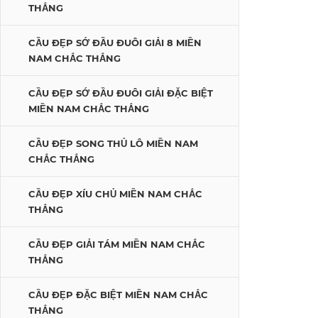
THẮNG
CẦU ĐẸP SỚ ĐẦU ĐUÔI GIẢI 8 MIỀN
NAM CHẮC THẮNG
CẦU ĐẸP SỚ ĐẦU ĐUÔI GIẢI ĐẶC BIỆT
MIỀN NAM CHẮC THẮNG
CẦU ĐẸP SONG THỦ LÔ MIỀN NAM
CHẮC THẮNG
CẦU ĐẸP XÍU CHỦ MIỀN NAM CHẮC
THẮNG
CẦU ĐẸP GIẢI TÁM MIỀN NAM CHẮC
THẮNG
CẦU ĐẸP ĐẶC BIỆT MIỀN NAM CHẮC
THẮNG