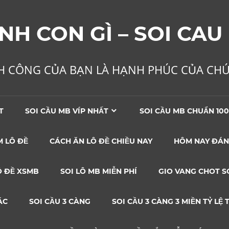
H CON GÌ – SOI CAU
 CÔNG CỦA BẠN LÀ HẠNH PHÚC CỦA CHÚNG
T
SOI CẦU MB VÍP NHẤT
SOI CẦU MB CHUẨN 10
M LÔ ĐỀ
CÁCH ĂN LÔ ĐỀ CHIỀU NAY
HÔM NAY ĐÁN
Ô ĐỀ XSMB
SOI LÔ MB MIỄN PHÍ
GIO VANG CHOT S
ÁC
SOI CẦU 3 CÀNG
SOI CẦU 3 CÀNG 3 MIỀN TỶ LỆ