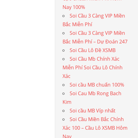
Nay 100%
Soi Cầu 3 Càng VIP Miền
Bắc Miễn Phí
Soi Cầu 3 Càng VIP Miền
Bắc Miễn Phí – Dự Đoán 247
Soi Cầu Lô Đề XSMB
Soi Cầu Mb Chính Xác
Miễn Phí Soi Cầu Lô Chính
Xác
Soi cầu MB chuẩn 100%
Soi Cau Mb Rong Bach
Kim
Soi cầu MB Víp nhất
Soi Cầu Miền Bắc Chính
Xác 100 – Cầu Lô XSMB Hôm
Nay