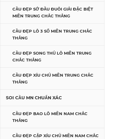
CẦU ĐẸP SỚ ĐẦU ĐUÔI GIẢI ĐẶC BIỆT
MIỀN TRUNG CHẮC THẮNG
CẦU ĐẸP LÔ 3 SỐ MIỀN TRUNG CHẮC
THẮNG
CẦU ĐẸP SONG THỦ LÔ MIỀN TRUNG
CHẮC THẮNG
CẦU ĐẸP XÍU CHỦ MIỀN TRUNG CHẮC
THẮNG
SOI CẦU MN CHUẨN XÁC
CẦU ĐẸP BAO LÔ MIỀN NAM CHẮC
THẮNG
CẦU ĐẸP CẶP XÍU CHỦ MIỀN NAM CHẮC