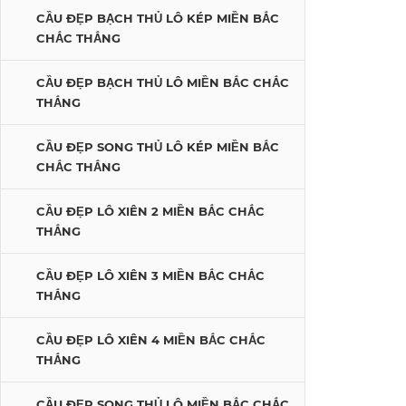
CẦU ĐẸP BẠCH THỦ LÔ KÉP MIỀN BẮC
CHẮC THẮNG
CẦU ĐẸP BẠCH THỦ LÔ MIỀN BẮC CHẮC
THẮNG
CẦU ĐẸP SONG THỦ LÔ KÉP MIỀN BẮC
CHẮC THẮNG
CẦU ĐẸP LÔ XIÊN 2 MIỀN BẮC CHẮC
THẮNG
CẦU ĐẸP LÔ XIÊN 3 MIỀN BẮC CHẮC
THẮNG
CẦU ĐẸP LÔ XIÊN 4 MIỀN BẮC CHẮC
THẮNG
CẦU ĐẸP SONG THỦ LÔ MIỀN BẮC CHẮC