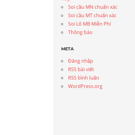
Soi cầu MN chuẩn xác
Soi cầu MT chuẩn xác
Soi Lô MB Miễn Phí
Thông báo
META
Đăng nhập
RSS bài viết
RSS bình luận
WordPress.org