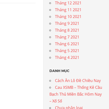
Tháng 12 2021
Tháng 11 2021
Tháng 10 2021
Tháng 9 2021
Tháng 8 2021
Tháng 7 2021
Tháng 6 2021
Tháng 5 2021
Tháng 4 2021
DANH MỤC
Cách Ăn Lô Đề Chiều Nay
Cau XSMB – Thống Kê Cầu
Bạch Thủ Miền Bắc Hôm Nay
– Xổ Số
Chưa phân loại