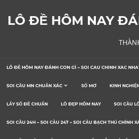
Skip
to
LÔ ĐỀ HÔM NAY ĐÁN
content
THÀNH
LÔ ĐỀ HÔM NAY ĐÁNH CON GÌ – SOI CAU CHINH XAC NHA
SOI CẦU MN CHUẨN XÁC
SỔ MƠ
KINH NGHIỆ
LẤY SỐ ĐỀ CHUẨN
LÔ ĐẸP HÔM NAY
SOI CẦU L
SOI CẦU 24H – SOI CẦU 247 – SOI CẦU BẠCH THỦ CHÍNH X