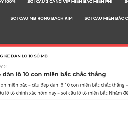
AY 100%
SOI CẦU 3 CÀNG VIP MIỀN BẮC MIỄN PHÍ
S
SOI CAU MB RONG BACH KIM
SOI CẦU MIỀN BẮC 
G KÊ DÀN LÔ 10 SỐ MB
2021
 dàn lô 10 con miền bắc chắc thắng
con miền bắc – cầu đẹp dàn lô 10 con miền bắc chắc thắng –
cầu lô tô chính xác hôm nay – soi cầu lô tô miền bắc Nhằm đ