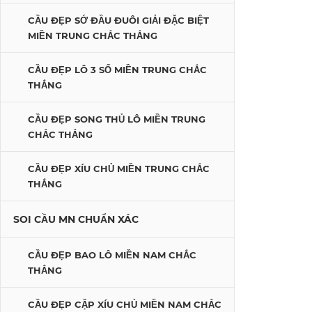
CẦU ĐẸP SỚ ĐẦU ĐUÔI GIẢI ĐẶC BIỆT
MIỀN TRUNG CHẮC THẮNG
CẦU ĐẸP LÔ 3 SỐ MIỀN TRUNG CHẮC
THẮNG
CẦU ĐẸP SONG THỦ LÔ MIỀN TRUNG
CHẮC THẮNG
CẦU ĐẸP XÍU CHỦ MIỀN TRUNG CHẮC
THẮNG
SOI CẦU MN CHUẨN XÁC
CẦU ĐẸP BAO LÔ MIỀN NAM CHẮC
THẮNG
CẦU ĐẸP CẶP XÍU CHỦ MIỀN NAM CHẮC