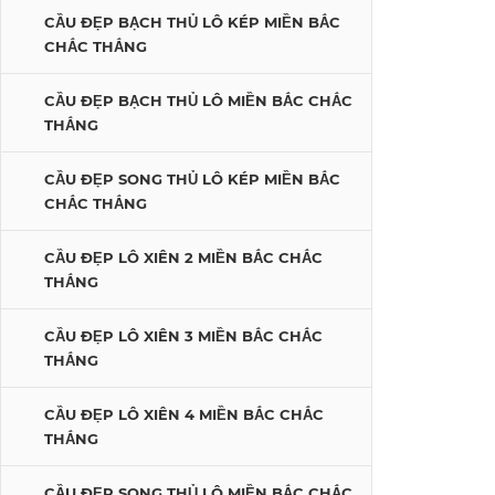
CẦU ĐẸP BẠCH THỦ LÔ KÉP MIỀN BẮC
CHẮC THẮNG
CẦU ĐẸP BẠCH THỦ LÔ MIỀN BẮC CHẮC
THẮNG
CẦU ĐẸP SONG THỦ LÔ KÉP MIỀN BẮC
CHẮC THẮNG
CẦU ĐẸP LÔ XIÊN 2 MIỀN BẮC CHẮC
THẮNG
CẦU ĐẸP LÔ XIÊN 3 MIỀN BẮC CHẮC
THẮNG
CẦU ĐẸP LÔ XIÊN 4 MIỀN BẮC CHẮC
THẮNG
CẦU ĐẸP SONG THỦ LÔ MIỀN BẮC CHẮC