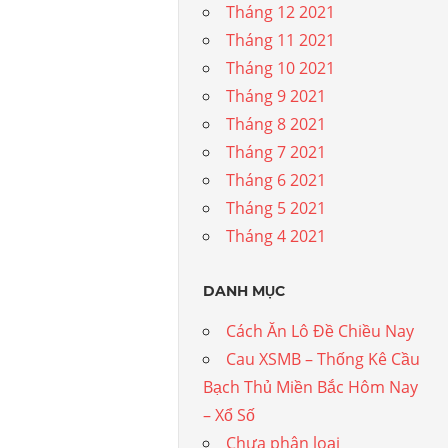
Tháng 12 2021
Tháng 11 2021
Tháng 10 2021
Tháng 9 2021
Tháng 8 2021
Tháng 7 2021
Tháng 6 2021
Tháng 5 2021
Tháng 4 2021
DANH MỤC
Cách Ăn Lô Đề Chiều Nay
Cau XSMB – Thống Kê Cầu
Bạch Thủ Miền Bắc Hôm Nay
– Xổ Số
Chưa phân loại