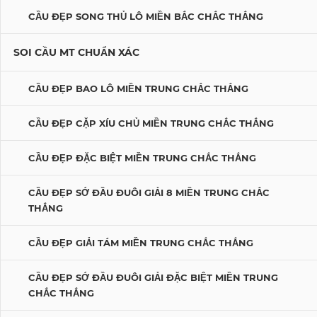
CẦU ĐẸP SONG THỦ LÔ MIỀN BẮC CHẮC THẮNG
SOI CẦU MT CHUẨN XÁC
CẦU ĐẸP BAO LÔ MIỀN TRUNG CHẮC THẮNG
CẦU ĐẸP CẶP XÍU CHỦ MIỀN TRUNG CHẮC THẮNG
CẦU ĐẸP ĐẶC BIỆT MIỀN TRUNG CHẮC THẮNG
CẦU ĐẸP SỚ ĐẦU ĐUÔI GIẢI 8 MIỀN TRUNG CHẮC
THẮNG
CẦU ĐẸP GIẢI TÁM MIỀN TRUNG CHẮC THẮNG
CẦU ĐẸP SỚ ĐẦU ĐUÔI GIẢI ĐẶC BIỆT MIỀN TRUNG
CHẮC THẮNG