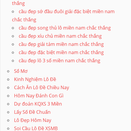
thắng
cầu đẹp sớ đầu đuôi giải đặc biệt miền nam
chắc thắng
cầu đẹp song thủ lô miền nam chắc thắng
cầu đẹp xíu chủ miền nam chắc thắng
cầu đẹp giải tám miền nam chắc thắng
cầu đẹp đặc biệt miền nam chắc thắng
cầu đẹp lô 3 số miền nam chắc thắng
Sổ Mơ
Kinh Nghiệm Lô Đề
Cách Ăn Lô Đề Chiều Nay
Hôm Nay Đánh Con Gì
Dự đoán KQXS 3 Miền
Lấy Số Đề Chuẩn
Lô Đẹp Hôm Nay
Soi Cầu Lô Đề XSMB