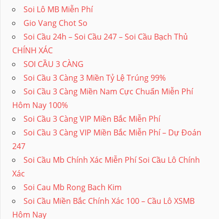
Soi Lô MB Miễn Phí
Gio Vang Chot So
Soi Cầu 24h – Soi Cầu 247 – Soi Cầu Bạch Thủ
CHÍNH XÁC
SOI CẦU 3 CÀNG
Soi Cầu 3 Càng 3 Miền Tỷ Lệ Trúng 99%
Soi Cầu 3 Càng Miền Nam Cực Chuẩn Miễn Phí
Hôm Nay 100%
Soi Cầu 3 Càng VIP Miền Bắc Miễn Phí
Soi Cầu 3 Càng VIP Miền Bắc Miễn Phí – Dự Đoán
247
Soi Cầu Mb Chính Xác Miễn Phí Soi Cầu Lô Chính
Xác
Soi Cau Mb Rong Bach Kim
Soi Cầu Miền Bắc Chính Xác 100 – Cầu Lô XSMB
Hôm Nay