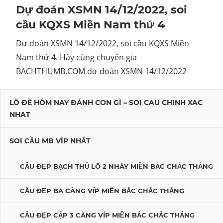
Dự đoán XSMN 14/12/2022, soi
cầu KQXS Miền Nam thứ 4
Dự đoán XSMN 14/12/2022, soi cầu KQXS Miền
Nam thứ 4. Hãy cùng chuyên gia
BACHTHUMB.COM dự đoán XSMN 14/12/2022
LÔ ĐỀ HÔM NAY ĐÁNH CON GÌ – SOI CAU CHINH XAC
NHAT
SOI CẦU MB VÍP NHẤT
CẦU ĐẸP BẠCH THỦ LÔ 2 NHÁY MIỀN BẮC CHẮC THẮNG
CẦU ĐẸP BA CÀNG VÍP MIỀN BẮC CHẮC THẮNG
CẦU ĐẸP CẶP 3 CÀNG VÍP MIỀN BẮC CHẮC THẮNG