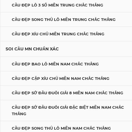
CẦU ĐẸP LÔ 3 SỐ MIỀN TRUNG CHẮC THẮNG
CẦU ĐẸP SONG THỦ LÔ MIỀN TRUNG CHẮC THẮNG
CẦU ĐẸP XÍU CHỦ MIỀN TRUNG CHẮC THẮNG
SOI CẦU MN CHUẨN XÁC
CẦU ĐẸP BAO LÔ MIỀN NAM CHẮC THẮNG
CẦU ĐẸP CẶP XÍU CHỦ MIỀN NAM CHẮC THẮNG
CẦU ĐẸP SỚ ĐẦU ĐUÔI GIẢI 8 MIỀN NAM CHẮC THẮNG
CẦU ĐẸP SỚ ĐẦU ĐUÔI GIẢI ĐẶC BIỆT MIỀN NAM CHẮC
THẮNG
CẦU ĐẸP SONG THỦ LÔ MIỀN NAM CHẮC THẮNG