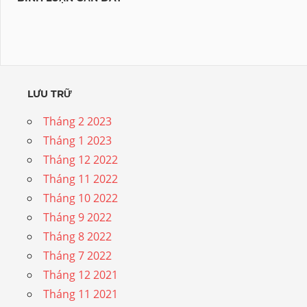
LƯU TRỮ
Tháng 2 2023
Tháng 1 2023
Tháng 12 2022
Tháng 11 2022
Tháng 10 2022
Tháng 9 2022
Tháng 8 2022
Tháng 7 2022
Tháng 12 2021
Tháng 11 2021