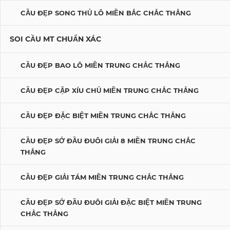
CẦU ĐẸP SONG THỦ LÔ MIỀN BẮC CHẮC THẮNG
SOI CẦU MT CHUẨN XÁC
CẦU ĐẸP BAO LÔ MIỀN TRUNG CHẮC THẮNG
CẦU ĐẸP CẶP XÍU CHỦ MIỀN TRUNG CHẮC THẮNG
CẦU ĐẸP ĐẶC BIỆT MIỀN TRUNG CHẮC THẮNG
CẦU ĐẸP SỚ ĐẦU ĐUÔI GIẢI 8 MIỀN TRUNG CHẮC
THẮNG
CẦU ĐẸP GIẢI TÁM MIỀN TRUNG CHẮC THẮNG
CẦU ĐẸP SỚ ĐẦU ĐUÔI GIẢI ĐẶC BIỆT MIỀN TRUNG
CHẮC THẮNG