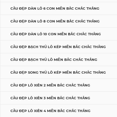
CẦU ĐẸP DÀN LÔ 6 CON MIỀN BẮC CHẮC THẮNG
CẦU ĐẸP DÀN LÔ 8 CON MIỀN BẮC CHẮC THẮNG
CẦU ĐẸP DÀN LÔ 10 CON MIỀN BẮC CHẮC THẮNG
CẦU ĐẸP BẠCH THỦ LÔ KÉP MIỀN BẮC CHẮC THẮNG
CẦU ĐẸP BẠCH THỦ LÔ MIỀN BẮC CHẮC THẮNG
CẦU ĐẸP SONG THỦ LÔ KÉP MIỀN BẮC CHẮC THẮNG
CẦU ĐẸP LÔ XIÊN 2 MIỀN BẮC CHẮC THẮNG
CẦU ĐẸP LÔ XIÊN 3 MIỀN BẮC CHẮC THẮNG
CẦU ĐẸP LÔ XIÊN 4 MIỀN BẮC CHẮC THẮNG