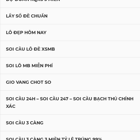
LẤY SỐ ĐỀ CHUẨN
LÔ ĐẸP HÔM NAY
SOI CẦU LÔ ĐỀ XSMB
SOI LÔ MB MIỄN PHÍ
GIO VANG CHOT SO
SOI CẦU 24H – SOI CẦU 247 – SOI CẦU BẠCH THỦ CHÍNH
XÁC
SOI CẦU 3 CÀNG
SOI CẦU 3 CÀNG 3 MIỀN TỶ LỆ TRÚNG 99%