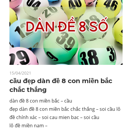
15/04/2021
cầu đẹp dàn đề 8 con miền bắc
chắc thắng
dàn đề 8 con miền bắc – cầu
đẹp dàn đề 8 con miền bắc chắc thắng – soi cầu lô
đề chính xác – soi cau mien bac – soi cầu
lô đề miền nam –