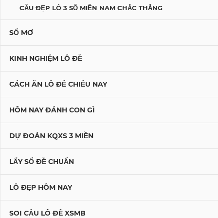
CẦU ĐẸP LÔ 3 SỐ MIỀN NAM CHẮC THẮNG
SỔ MƠ
KINH NGHIỆM LÔ ĐỀ
CÁCH ĂN LÔ ĐỀ CHIỀU NAY
HÔM NAY ĐÁNH CON GÌ
DỰ ĐOÁN KQXS 3 MIỀN
LẤY SỐ ĐỀ CHUẨN
LÔ ĐẸP HÔM NAY
SOI CẦU LÔ ĐỀ XSMB