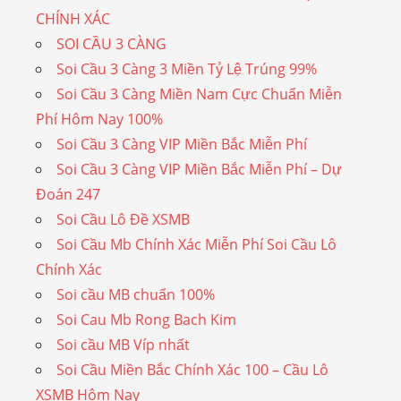
CHÍNH XÁC
SOI CẦU 3 CÀNG
Soi Cầu 3 Càng 3 Miền Tỷ Lệ Trúng 99%
Soi Cầu 3 Càng Miền Nam Cực Chuẩn Miễn
Phí Hôm Nay 100%
Soi Cầu 3 Càng VIP Miền Bắc Miễn Phí
Soi Cầu 3 Càng VIP Miền Bắc Miễn Phí – Dự
Đoán 247
Soi Cầu Lô Đề XSMB
Soi Cầu Mb Chính Xác Miễn Phí Soi Cầu Lô
Chính Xác
Soi cầu MB chuẩn 100%
Soi Cau Mb Rong Bach Kim
Soi cầu MB Víp nhất
Soi Cầu Miền Bắc Chính Xác 100 – Cầu Lô
XSMB Hôm Nay