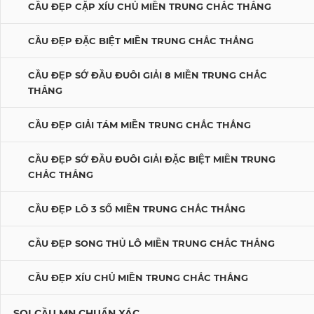
CẦU ĐẸP CẶP XÍU CHỦ MIỀN TRUNG CHẮC THẮNG
CẦU ĐẸP ĐẶC BIỆT MIỀN TRUNG CHẮC THẮNG
CẦU ĐẸP SỚ ĐẦU ĐUÔI GIẢI 8 MIỀN TRUNG CHẮC
THẮNG
CẦU ĐẸP GIẢI TÁM MIỀN TRUNG CHẮC THẮNG
CẦU ĐẸP SỚ ĐẦU ĐUÔI GIẢI ĐẶC BIỆT MIỀN TRUNG
CHẮC THẮNG
CẦU ĐẸP LÔ 3 SỐ MIỀN TRUNG CHẮC THẮNG
CẦU ĐẸP SONG THỦ LÔ MIỀN TRUNG CHẮC THẮNG
CẦU ĐẸP XÍU CHỦ MIỀN TRUNG CHẮC THẮNG
SOI CẦU MN CHUẨN XÁC