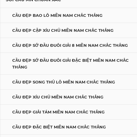
CẦU ĐẸP BAO LÔ MIỀN NAM CHẮC THẮNG
CẦU ĐẸP CẶP XÍU CHỦ MIỀN NAM CHẮC THẮNG
CẦU ĐẸP SỚ ĐẦU ĐUÔI GIẢI 8 MIỀN NAM CHẮC THẮNG
CẦU ĐẸP SỚ ĐẦU ĐUÔI GIẢI ĐẶC BIỆT MIỀN NAM CHẮC
THẮNG
CẦU ĐẸP SONG THỦ LÔ MIỀN NAM CHẮC THẮNG
CẦU ĐẸP XÍU CHỦ MIỀN NAM CHẮC THẮNG
CẦU ĐẸP GIẢI TÁM MIỀN NAM CHẮC THẮNG
CẦU ĐẸP ĐẶC BIỆT MIỀN NAM CHẮC THẮNG