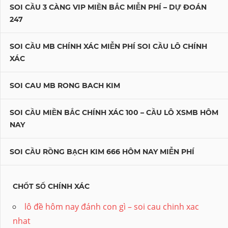
SOI CẦU 3 CÀNG VIP MIỀN BẮC MIỄN PHÍ – DỰ ĐOÁN
247
SOI CẦU MB CHÍNH XÁC MIỄN PHÍ SOI CẦU LÔ CHÍNH
XÁC
SOI CAU MB RONG BACH KIM
SOI CẦU MIỀN BẮC CHÍNH XÁC 100 – CẦU LÔ XSMB HÔM
NAY
SOI CẦU RỒNG BẠCH KIM 666 HÔM NAY MIỄN PHÍ
CHỐT SỐ CHÍNH XÁC
lô đề hôm nay đánh con gì – soi cau chinh xac
nhat