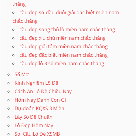
thắng
cầu đẹp sớ đầu đuôi giải đặc biệt miền nam
chắc thắng
cầu đẹp song thủ lô miền nam chắc thắng
cầu đẹp xíu chủ miền nam chắc thắng
cầu đẹp giải tám miền nam chắc thắng
cầu đẹp đặc biệt miền nam chắc thắng
cầu đẹp lô 3 số miền nam chắc thắng
Sổ Mơ
Kinh Nghiệm Lô Đề
Cách Ăn Lô Đề Chiều Nay
Hôm Nay Đánh Con Gì
Dự đoán KQXS 3 Miền
Lấy Số Đề Chuẩn
Lô Đẹp Hôm Nay
Soi Cầu Lô Đề XSMB