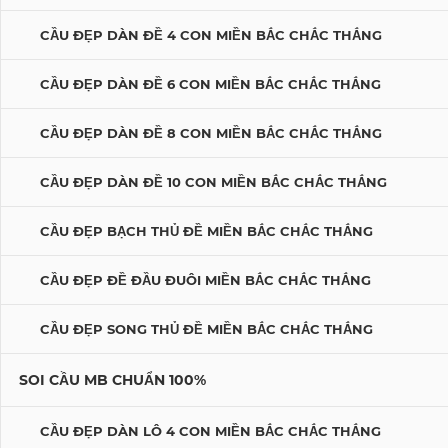
CẦU ĐẸP DÀN ĐỀ 4 CON MIỀN BẮC CHẮC THẮNG
CẦU ĐẸP DÀN ĐỀ 6 CON MIỀN BẮC CHẮC THẮNG
CẦU ĐẸP DÀN ĐỀ 8 CON MIỀN BẮC CHẮC THẮNG
CẦU ĐẸP DÀN ĐỀ 10 CON MIỀN BẮC CHẮC THẮNG
CẦU ĐẸP BẠCH THỦ ĐỀ MIỀN BẮC CHẮC THẮNG
CẦU ĐẸP ĐỀ ĐẦU ĐUÔI MIỀN BẮC CHẮC THẮNG
CẦU ĐẸP SONG THỦ ĐỀ MIỀN BẮC CHẮC THẮNG
SOI CẦU MB CHUẨN 100%
CẦU ĐẸP DÀN LÔ 4 CON MIỀN BẮC CHẮC THẮNG