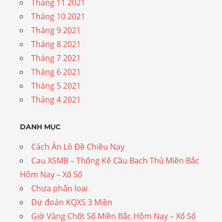
Tháng 11 2021
Tháng 10 2021
Tháng 9 2021
Tháng 8 2021
Tháng 7 2021
Tháng 6 2021
Tháng 5 2021
Tháng 4 2021
DANH MỤC
Cách Ăn Lô Đề Chiều Nay
Cau XSMB – Thống Kê Cầu Bạch Thủ Miền Bắc
Hôm Nay – Xổ Số
Chưa phân loại
Dự đoán KQXS 3 Miền
Giờ Vàng Chốt Số Miền Bắc Hôm Nay – Xổ Số