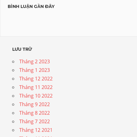
BÌNH LUẬN GẦN ĐÂY
LƯU TRỮ
Tháng 2 2023
Tháng 1 2023
Tháng 12 2022
Tháng 11 2022
Tháng 10 2022
Tháng 9 2022
Tháng 8 2022
Tháng 7 2022
Tháng 12 2021