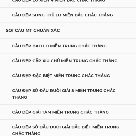
CẦU ĐẸP LÔ XIÊN 4 MIỀN BẮC CHẮC THẮNG
CẦU ĐẸP SONG THỦ LÔ MIỀN BẮC CHẮC THẮNG
SOI CẦU MT CHUẨN XÁC
CẦU ĐẸP BAO LÔ MIỀN TRUNG CHẮC THẮNG
CẦU ĐẸP CẶP XÍU CHỦ MIỀN TRUNG CHẮC THẮNG
CẦU ĐẸP ĐẶC BIỆT MIỀN TRUNG CHẮC THẮNG
CẦU ĐẸP SỚ ĐẦU ĐUÔI GIẢI 8 MIỀN TRUNG CHẮC
THẮNG
CẦU ĐẸP GIẢI TÁM MIỀN TRUNG CHẮC THẮNG
CẦU ĐẸP SỚ ĐẦU ĐUÔI GIẢI ĐẶC BIỆT MIỀN TRUNG
CHẮC THẮNG