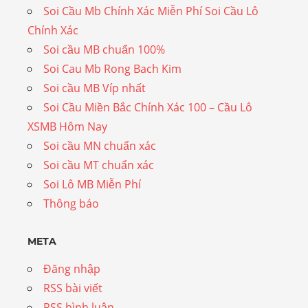
Soi Cầu Mb Chính Xác Miễn Phí Soi Cầu Lô
Chính Xác
Soi cầu MB chuẩn 100%
Soi Cau Mb Rong Bach Kim
Soi cầu MB Víp nhất
Soi Cầu Miền Bắc Chính Xác 100 – Cầu Lô
XSMB Hôm Nay
Soi cầu MN chuẩn xác
Soi cầu MT chuẩn xác
Soi Lô MB Miễn Phí
Thông báo
META
Đăng nhập
RSS bài viết
RSS bình luận