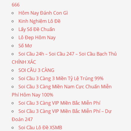
666
Hôm Nay Đánh Con Gì
Kinh Nghiệm Lô Đề
Lấy Số Đề Chuẩn
Lô Đẹp Hôm Nay
Sổ Mơ
Soi Cầu 24h – Soi Cầu 247 – Soi Cầu Bạch Thủ
CHÍNH XÁC
SOI CẦU 3 CÀNG
Soi Cầu 3 Càng 3 Miền Tỷ Lệ Trúng 99%
Soi Cầu 3 Càng Miền Nam Cực Chuẩn Miễn
Phí Hôm Nay 100%
Soi Cầu 3 Càng VIP Miền Bắc Miễn Phí
Soi Cầu 3 Càng VIP Miền Bắc Miễn Phí – Dự
Đoán 247
Soi Cầu Lô Đề XSMB