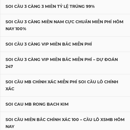
SOI CẦU 3 CÀNG 3 MIỀN TỶ LỆ TRÚNG 99%
SOI CẦU 3 CÀNG MIỀN NAM CỰC CHUẨN MIỄN PHÍ HÔM
NAY 100%
SOI CẦU 3 CÀNG VIP MIỀN BẮC MIỄN PHÍ
SOI CẦU 3 CÀNG VIP MIỀN BẮC MIỄN PHÍ – DỰ ĐOÁN
247
SOI CẦU MB CHÍNH XÁC MIỄN PHÍ SOI CẦU LÔ CHÍNH
XÁC
SOI CAU MB RONG BACH KIM
SOI CẦU MIỀN BẮC CHÍNH XÁC 100 – CẦU LÔ XSMB HÔM
NAY