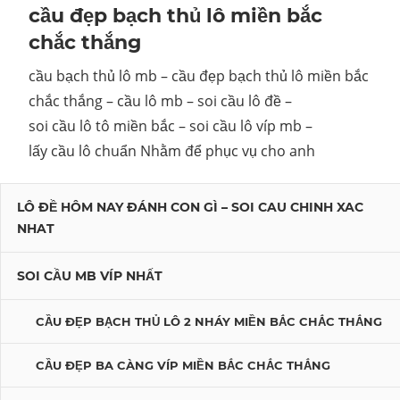
cầu đẹp bạch thủ lô miền bắc
chắc thắng
cầu bạch thủ lô mb – cầu đẹp bạch thủ lô miền bắc
chắc thắng – cầu lô mb – soi cầu lô đề –
soi cầu lô tô miền bắc – soi cầu lô víp mb –
lấy cầu lô chuẩn Nhằm để phục vụ cho anh
LÔ ĐỀ HÔM NAY ĐÁNH CON GÌ – SOI CAU CHINH XAC
NHAT
SOI CẦU MB VÍP NHẤT
CẦU ĐẸP BẠCH THỦ LÔ 2 NHÁY MIỀN BẮC CHẮC THẮNG
CẦU ĐẸP BA CÀNG VÍP MIỀN BẮC CHẮC THẮNG