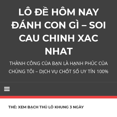
Skip
LÔ ĐỀ HÔM NAY
to
content
ĐÁNH CON GÌ – SOI
CAU CHINH XAC
NHAT
THÀNH CÔNG CỦA BẠN LÀ HẠNH PHÚC CỦA
CHÚNG TÔI – DỊCH VỤ CHỐT SỐ UY TÍN 100%
THẺ:
XEM BẠCH THỦ LÔ KHUNG 3 NGÀY