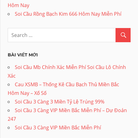
Hôm Nay
Soi Cầu Rồng Bạch Kim 666 Hôm Nay Miễn Phí
BÀI VIẾT MỚI
Soi Cầu Mb Chính Xác Miễn Phí Soi Cầu Lô Chính
Xác
Cau XSMB – Thống Kê Cầu Bạch Thủ Miền Bắc
Hôm Nay – Xổ Số
Soi Cầu 3 Càng 3 Miền Tỷ Lệ Trúng 99%
Soi Cầu 3 Càng VIP Miền Bắc Miễn Phí – Dự Đoán
247
Soi Cầu 3 Càng VIP Miền Bắc Miễn Phí