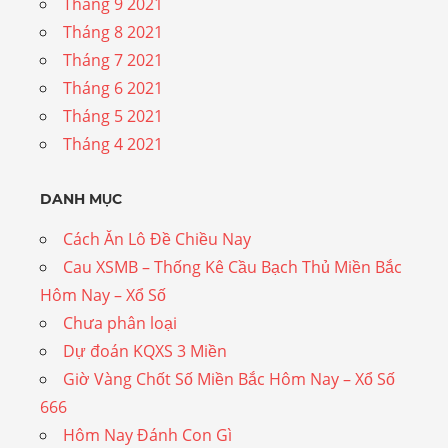
Tháng 9 2021
Tháng 8 2021
Tháng 7 2021
Tháng 6 2021
Tháng 5 2021
Tháng 4 2021
DANH MỤC
Cách Ăn Lô Đề Chiều Nay
Cau XSMB – Thống Kê Cầu Bạch Thủ Miền Bắc
Hôm Nay – Xổ Số
Chưa phân loại
Dự đoán KQXS 3 Miền
Giờ Vàng Chốt Số Miền Bắc Hôm Nay – Xổ Số
666
Hôm Nay Đánh Con Gì