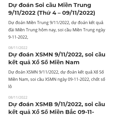
Dự đoán Soi cầu Miền Trung
9/11/2022 (Thứ 4 – 09/11/2022)
Dự đoán Miền Trung 9/11/2022, dự đoán kết quả
đài Miền Trung hôm nay, soi cầu Miền Trung ngày
9-11-2022,
08/11/2022
Dự đoán XSMN 9/11/2022, soi cầu
kết quả Xổ Số Miền Nam
Dự đoán XSMN 9/11/2022, dự đoán kết quả Xổ Số
Miền Nam, soi cầu XSMN ngày 09-11-2022, chốt số
lô
08/11/2022
Dự đoán XSMB 9/11/2022, soi cầu
kết quả Xổ Số Miền Bắc 09-11-