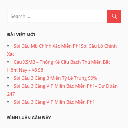
BÀI VIẾT MỚI
Soi Cầu Mb Chính Xác Miễn Phí Soi Cầu Lô Chính
Xác
Cau XSMB – Thống Kê Cầu Bạch Thủ Miền Bắc
Hôm Nay – Xổ Số
Soi Cầu 3 Càng 3 Miền Tỷ Lệ Trúng 99%
Soi Cầu 3 Càng VIP Miền Bắc Miễn Phí – Dự Đoán
247
Soi Cầu 3 Càng VIP Miền Bắc Miễn Phí
BÌNH LUẬN GẦN ĐÂY