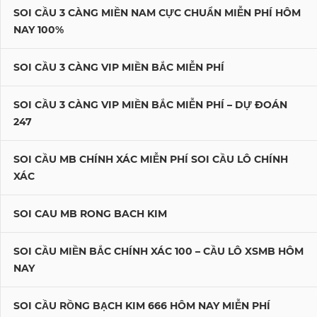
SOI CẦU 3 CÀNG MIỀN NAM CỰC CHUẨN MIỄN PHÍ HÔM
NAY 100%
SOI CẦU 3 CÀNG VIP MIỀN BẮC MIỄN PHÍ
SOI CẦU 3 CÀNG VIP MIỀN BẮC MIỄN PHÍ – DỰ ĐOÁN
247
SOI CẦU MB CHÍNH XÁC MIỄN PHÍ SOI CẦU LÔ CHÍNH
XÁC
SOI CAU MB RONG BACH KIM
SOI CẦU MIỀN BẮC CHÍNH XÁC 100 – CẦU LÔ XSMB HÔM
NAY
SOI CẦU RỒNG BẠCH KIM 666 HÔM NAY MIỄN PHÍ