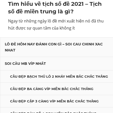
Tìm hiểu về tịch số đề 2021 – Tịch
số đề miền trung là gì?
Ngay từ những ngày lô đề mới xuất hiện nó đã thu
hút được sự quan tâm của không ít
LÔ ĐỀ HÔM NAY ĐÁNH CON GÌ – SOI CAU CHINH XAC
NHAT
SOI CẦU MB VÍP NHẤT
CẦU ĐẸP BẠCH THỦ LÔ 2 NHÁY MIỀN BẮC CHẮC THẮNG
CẦU ĐẸP BA CÀNG VÍP MIỀN BẮC CHẮC THẮNG
CẦU ĐẸP CẶP 3 CÀNG VÍP MIỀN BẮC CHẮC THẮNG