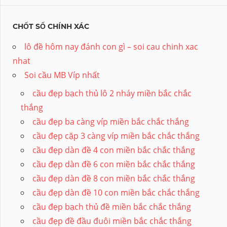
CHỐT SỐ CHÍNH XÁC
lô đề hôm nay đánh con gì – soi cau chinh xac
nhat
Soi cầu MB Víp nhất
cầu đẹp bạch thủ lô 2 nháy miền bắc chắc
thắng
cầu đẹp ba càng víp miền bắc chắc thắng
cầu đẹp cặp 3 càng víp miền bắc chắc thắng
cầu đẹp dàn đề 4 con miền bắc chắc thắng
cầu đẹp dàn đề 6 con miền bắc chắc thắng
cầu đẹp dàn đề 8 con miền bắc chắc thắng
cầu đẹp dàn đề 10 con miền bắc chắc thắng
cầu đẹp bạch thủ đề miền bắc chắc thắng
cầu đẹp đề đầu đuôi miền bắc chắc thắng