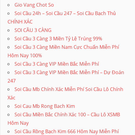
Gio Vang Chot So
Soi Cầu 24h – Soi Cầu 247 – Soi Cầu Bạch Thủ
CHÍNH XÁC
SOI CẦU 3 CÀNG
Soi Cầu 3 Càng 3 Miền Tỷ Lệ Trúng 99%
Soi Cầu 3 Càng Miền Nam Cực Chuẩn Miễn Phí
Hôm Nay 100%
Soi Cầu 3 Càng VIP Miền Bắc Miễn Phí
Soi Cầu 3 Càng VIP Miền Bắc Miễn Phí – Dự Đoán
247
Soi Cầu Mb Chính Xác Miễn Phí Soi Cầu Lô Chính
Xác
Soi Cau Mb Rong Bach Kim
Soi Cầu Miền Bắc Chính Xác 100 – Cầu Lô XSMB
Hôm Nay
Soi Cầu Rồng Bạch Kim 666 Hôm Nay Miễn Phí